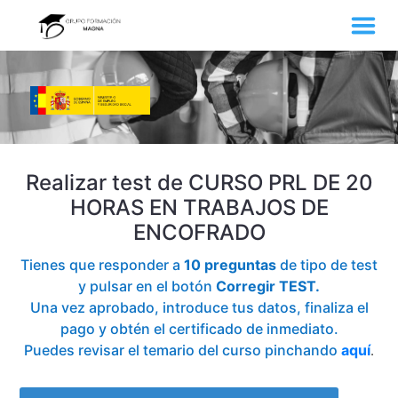
Realizar test de CURSO PRL DE 20
HORAS EN TRABAJOS DE
ENCOFRADO
Tienes que responder a
10 preguntas
de tipo de test
y pulsar en el botón
Corregir TEST.
Una vez aprobado, introduce tus datos, finaliza el
pago y obtén el certificado de inmediato.
Puedes revisar el temario del curso pinchando
aquí
.