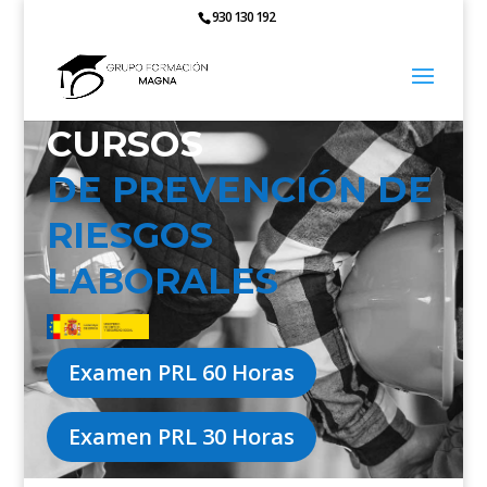
930 130 192
CURSOS
DE PREVENCIÓN DE
RIESGOS
LABORALES
Examen PRL 60 Horas
Examen PRL 30 Horas