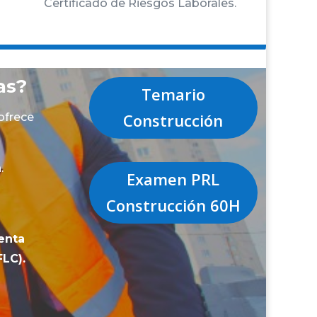
Certificado de Riesgos Laborales.
as?
Temario
Construcción
ofrece
.
Examen PRL
Construcción 60H
enta
FLC).