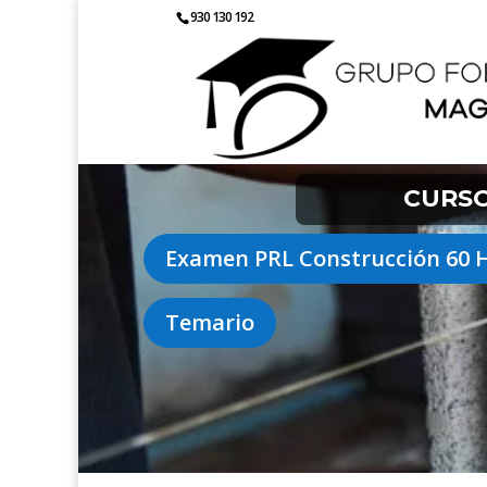
930 130 192
CURSO
Examen PRL Construcción 60 
Temario